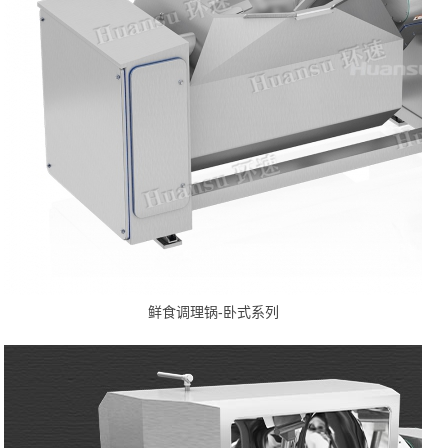
鲜食调理锅-卧式系列