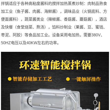
拌锅适应于各种高粘度酱料的搅拌加热蒸煮炒制：肉制品熟食
加工业（鱼子酱、肉酱、海鲜酱），调味品业（火锅底料、方
便面酱料），蔬菜酱类业（辣椒酱、香菇酱、蘑菇酱），酒店
及快餐（食堂烧菜、熬汤），馅料炒制业（果酱、豆、蜜钱、
枣泥、阿胶）等食品加工业。设备采用电加热，需要380V、
50HZ电压以及40KW左右的功率。