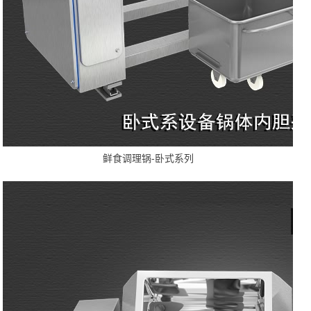
鲜食调理锅-卧式系列