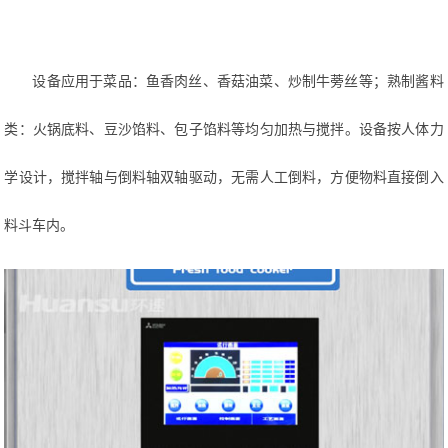
设备应用于菜品：鱼香肉丝、香菇油菜、炒制牛蒡丝等；熟制酱料
类：火锅底料、豆沙馅料、包子馅料等均匀加热与搅拌。设备按人体力
学设计，搅拌轴与倒料轴双轴驱动，无需人工倒料，方便物料直接倒入
料斗车内。