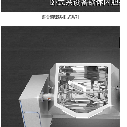
鲜食调理锅-卧式系列